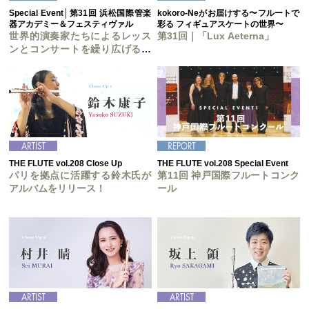
Special Event│第31回 浜松国際管楽
kokoro-Neがお届けする〜フルートで
器アカデミー＆フェスティヴァル
彩る フィギュアスケートの世界〜
世界的演奏家たちによるレッス
第31回｜「Lux Aeterna」
ンとコンサートを繰り広げる管
楽器の祭典！
THE FLUTE vol.208 Close Up
THE FLUTE vol.208 Special Event
パリを拠点に活躍する鈴木氏が
第11回 神戸国際フルートコンク
アルバムをリリース！
ール