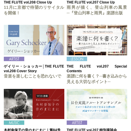
THE FLUTE vol.208 Close Up
THE FLUTE vol.207 Close Up
11月に京都で待望のリサイタル
雨男が描く、登山列車の風景
を開催！
─『登山列車と雨男』楽譜出版
ゲイリー・ショッカー│THE FLUTE
THE FLUTE vol.207 Special
vol.208 Cover Story
Contents
音楽を楽しむことを恐れないで
楽譜に何を書く？─書き込みから
見える大切なポイント─
木村奈保子の音のまにまに｜第84号
THE FLUTE vol.207 特別座談会