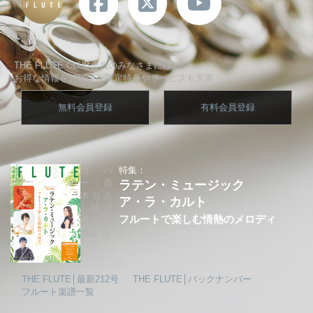
THE FLUTE CLUB会員のみなさまには、
お得な情報をお届け、限定特典やサービスも充実
無料会員登録
有料会員登録
カバ
特集：
ー：赤
ラテン・ミュージック
木りえ
ア・ラ・カルト
│城戸
フルートで楽しむ情熱のメロディ
夕果│
坂上 領
THE FLUTE│最新212号
THE FLUTE│バックナンバー
フルート楽譜一覧