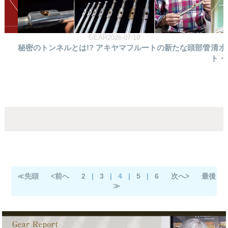
GEAR2026-07-10
秘密のトンネルとは!? アキヤマフルートの新たな頭部管
清水
ト・
≪先頭
<前へ
2
|
3
|
4
|
5
|
6
次へ>
最後
≫