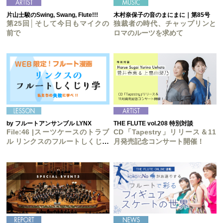
片山士駿のSwing, Swang, Flute!!!
木村奈保子の音のまにまに｜第85号
第25回│そして今日もマイクの
独裁者の時代、チャップリンと
前で
ロマのルーツを求めて
by フルートアンサンブル LYNX
THE FLUTE vol.208 特別対談
File:46 |スーツケースのトラブ
CD「Tapestry」リリース＆11
ル リンクスのフルートしくじり
月発売記念コンサート開催！
学