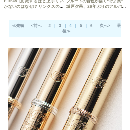
File:45 |意識するほど上手くい
フルートの音色が描く“そよ風”─
かないのはなぜ!? リンクスのフ
城戸夕果、26年ぶりのアルバム
ルートしくじり学
『BRISA』をリリース
≪先頭
<前へ
2
|
3
|
4
|
5
|
6
次へ>
最
後≫