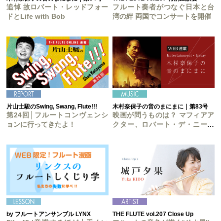
追悼 故ロバート・レッドフォー
フルート奏者がつなぐ日本と台
ドとLife with Bob
湾の絆 両国でコンサートを開催
片山士駿のSwing, Swang, Flute!!!
木村奈保子の音のまにまに｜第83号
第24回│フルートコンヴェンシ
映画が問うものは？ マフィアア
ョンに行ってきたよ！
クター、ロバート・デ・ニーロ
の今は？
by フルートアンサンブル LYNX
THE FLUTE vol.207 Close Up