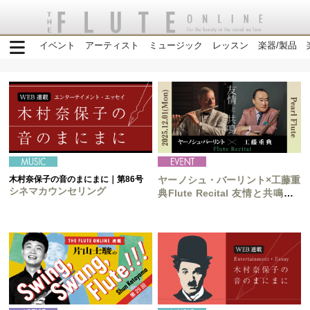
イベント
アーティスト
ミュージック
レッスン
楽器/製品
木村奈保子の音のまにまに｜第86号
ヤーノシュ・バーリント×工藤重
シネマカウンセリング
典Flute Recital 友情と共鳴〜A
Bond in Reso