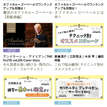
タファネル＝ゴーベールでワンランク
タファネル＝ゴーベールでワンランク
アップを目指せ！
アップを目指せ！
魔法のタファネル＝ゴーベール
タファネル＝ゴーベールとは
【初級者編】
何？
アンドラーシュ・アドリアン│THE
東條茂子｜江田亮太｜今井 亨｜鎌田
FLUTE vol.205 Cover Story
邦裕
今も音楽を追い続ける─現代のレ
これで悩み解決! テクニック別オ
ジェンド・フルーティスト
ススメエチュード