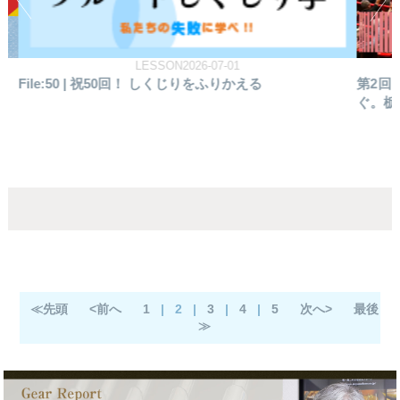
REPORT2026-06-19
第2回 とちぎフルートフェスティバル 音楽で世界を繋
フ
ぐ。栃木と台湾、そして未来へ
込む
≪先頭
<前へ
1
|
2
|
3
|
4
|
5
次へ>
最後
≫