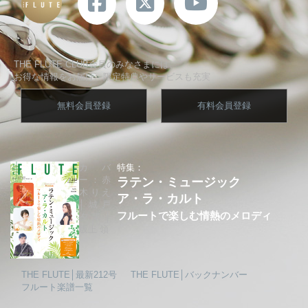
THE FLUTE CLUB会員のみなさまには、
お得な情報をお届け、限定特典やサービスも充実
無料会員登録
有料会員登録
カバ
特集：
ー：赤
ラテン・ミュージック
木りえ
ア・ラ・カルト
│城戸
フルートで楽しむ情熱のメロディ
夕果│
坂上 領
THE FLUTE│最新212号
THE FLUTE│バックナンバー
フルート楽譜一覧