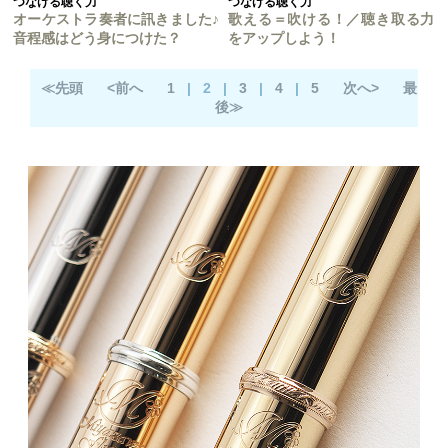
つなげる聴く力
つなげる聴く力
オーケストラ奏者に訊きました♪
歌える＝吹ける！／聴き取る力
音程感はどう身につけた？
をアップしよう！
≪先頭
<前へ
1
|
2
|
3
|
4
|
5
次へ>
最
後≫