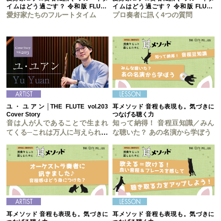
イムはどう過ごす？ 令和版 FLUTE
イムはどう過ごす？ 令和版 FLUTE
LIFE 白書
愛好家たちのフルートタイム
LIFE 白書
プロ奏者に訊く4つの質問
ユ・ユアン│THE FLUTE vol.203
耳メソッド 音程も表現も。気づきに
Cover Story
つなげる聴く力
音は人が人であることで生まれ
知って納得！ 音程豆知識／みん
てくる─これは万人に与えられた
な聴いた？ あの名演から学ぼう
均等なチャンス
耳メソッド 音程も表現も。気づきに
耳メソッド 音程も表現も。気づきに