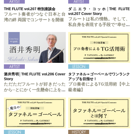
THE FLUTE vol.207 特別座談会
ダニエラ・コッホ│THE FLUTE
フルート奏者がつなぐ日本と台
vol.207 Cover Story
フルートは私の情熱。そして、
湾の絆 両国でコンサートを開催
私自身を表現する手段で“幸せな
人生”の“鍵”
酒井秀明│THE FLUTE vol.206 Cover
タファネル＝ゴーベールでワンランク
Story
アップを目指せ！
ただただフルートが好きだった
プロ奏者によるTG活用術【中上
から─とにかく一生懸命に上を目
級者編】
指していれば結果は後からつい
てくる