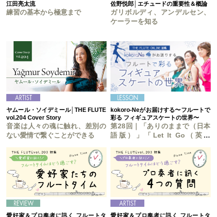
江田亮太流
佐野悦郎│エチュードの重要性＆概論
練習の基本から極意まで
ガリボルディ、アンデルセン、
ケーラーを知る
ヤムール・ソイデミール│THE FLUTE
kokoro-Neがお届けする〜フルートで
vol.204 Cover Story
彩る フィギュアスケートの世界〜
音楽は人々の魂に触れ、差別の
第28回｜「ありのままで（日本
ない愛情で繋ぐことができる
語版）」「Let It Go（英語
版）」
愛好家＆プロ奏者に訊く フルートタ
愛好家＆プロ奏者に訊く フルートタ