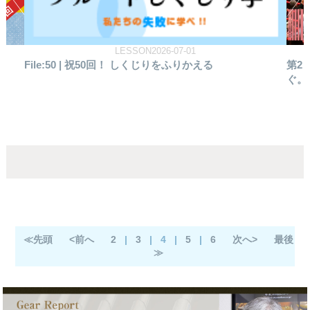
REPORT2026-06-19
第2回 とちぎフルートフェスティバル 音楽で世界を繋
フ
ぐ。栃木と台湾、そして未来へ
込む
≪先頭
<前へ
2
|
3
|
4
|
5
|
6
次へ>
最後
≫