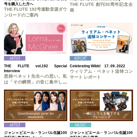
号を購入した方へ
THE FLUTE 創刊30周年記念企
THE FLUTE 192号連動音源ダウ
画
ンロードのご案内
THE FLUTE vol.192 Special
Celebrating Wibb! 17. 09. 2022
Interview
ウィリアム・ベネット追悼コン
恩師ベネット先生への思い。私
サート レポート
は「その瞬間」の音に集中し、
息で歌い、語る。
ジャン＝ピエール・ランパル生誕100
ジャン＝ピエール・ランパル生誕100