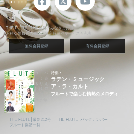
THE FLUTE CLUB会員のみなさまには、
お得な情報をお届け、限定特典やサービスも充実
無料会員登録
有料会員登録
カバ
特集：
ー：赤
ラテン・ミュージック
木りえ
ア・ラ・カルト
│城戸
フルートで楽しむ情熱のメロディ
夕果│
坂上 領
THE FLUTE│最新212号
THE FLUTE│バックナンバー
フルート楽譜一覧