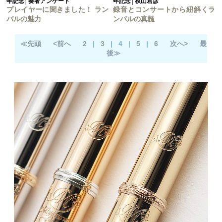
年記念│奏者アンケート
年記念│秋山君彦
プレイヤーに聞きました！ ラン
録音とコンサートから紐解くラ
パルの魅力
ンパルの真髄
≪先頭
<前へ
2
|
3
|
4
|
5
|
6
次へ>
最
後≫