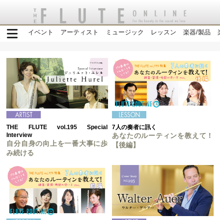
イベント
アーティスト
ミュージック
レッスン
楽器/製品
THE FLUTE vol.195 Special
7人の奏者に訊く
Interview
あなたのルーティンを教えて！
自分自身の向上を一番大事に歩
【後編】
み続ける