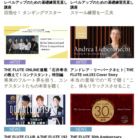
レベルアップのための基礎練習見直し
レベルアップのための基礎練習見直し
講座
講座
目指せ！ タンギングマスター
スケール練習を一工夫
THE FLUTE ONLINE連載「石井希衣
アンドレア・リーバークネヒト│THE
の教えて！コンテスタント」特別編
FLUTE vol.193 Cover Story
将来のフルート界を担う、コン
本当の意味での“耳で聴く”こ
テスタントたちの本音を聴く
と、体をリラックスさせること
THE FLUTE CLUB ＆THE FLUTE 192
THE FLUTE 30th Anniversary