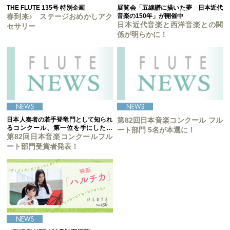
THE FLUTE 135号 特別企画
展覧会「五線譜に描いた夢 日本近代
春到来♪ ステージおめかしアク
音楽の150年」が開催中
日本近代音楽と西洋音楽との関
セサリー
係が明らかに！
日本人奏者の若手登竜門として知られ
第82回日本音楽コンクール フル
るコンクール、第一位を手にしたの
ート部門 5名が本選に！
は……
第82回日本音楽コンクールフル
ート部門受賞者発表！