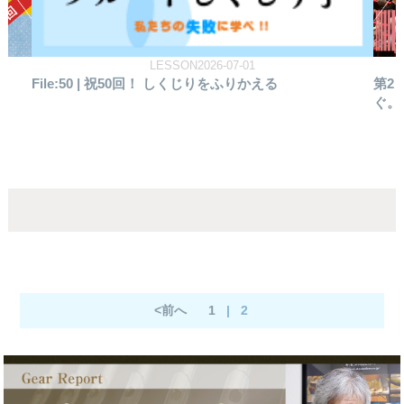
REPORT2026-06-19
第2回 とちぎフルートフェスティバル 音楽で世界を繋
フ
ぐ。栃木と台湾、そして未来へ
込む
<前へ
1
|
2