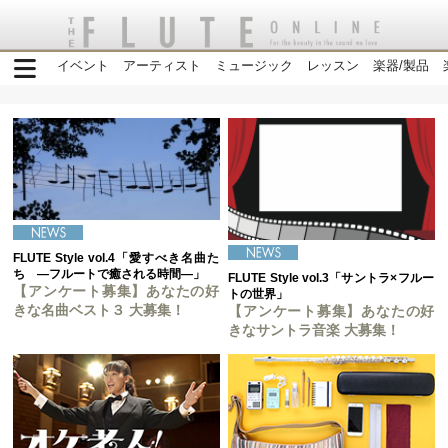
イベント
アーティスト
ミュージック
レッスン
楽器/製品
FLUTE Style vol.4「愛すべき名曲た
ち ―フルートで癒される時間―」
FLUTE Style vol.3「サントラ×フルー
【アンケート募集】あなたの好
トの世界」
きな名曲ベスト３ 大募集！
【アンケート募集】あなたの好
きなサントラ音楽 大募集！