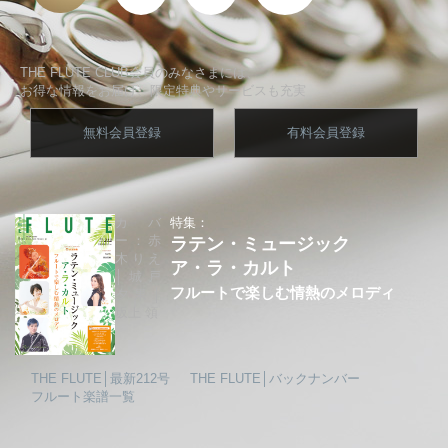
THE FLUTE CLUB会員のみなさまには、
お得な情報をお届け、限定特典やサービスも充実
無料会員登録
有料会員登録
カバ
特集：
ー：赤
ラテン・ミュージック
木りえ
ア・ラ・カルト
│城戸
フルートで楽しむ情熱のメロディ
夕果│
坂上 領
THE FLUTE│最新212号
THE FLUTE│バックナンバー
フルート楽譜一覧