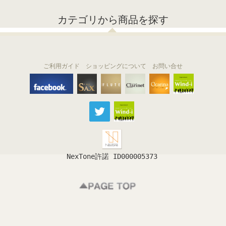
カテゴリから商品を探す
ご利用ガイド
ショッピングについて
お問い合せ
THE FLUTE
THE SAX
The Clarinet
Wind-i
Ocarina
NexTone許諾 ID000005373
フルート
サックス
クラリネット
吹奏楽
オカリナ