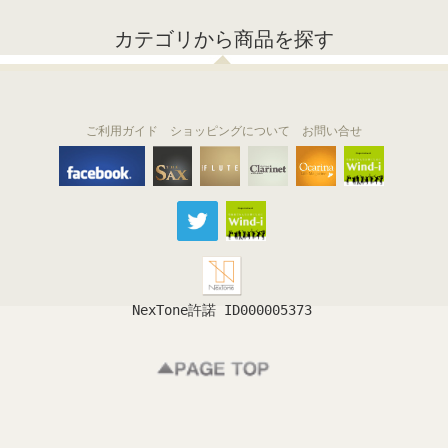
カテゴリから商品を探す
ご利用ガイド
ショッピングについて
お問い合せ
THE FLUTE
THE SAX
The Clarinet
Wind-i
Ocarina
NexTone許諾 ID000005373
フルート
サックス
クラリネット
吹奏楽
オカリナ