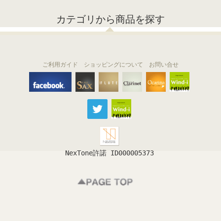
カテゴリから商品を探す
ご利用ガイド
ショッピングについて
お問い合せ
THE FLUTE
THE SAX
The Clarinet
Wind-i
Ocarina
NexTone許諾 ID000005373
フルート
サックス
クラリネット
吹奏楽
オカリナ