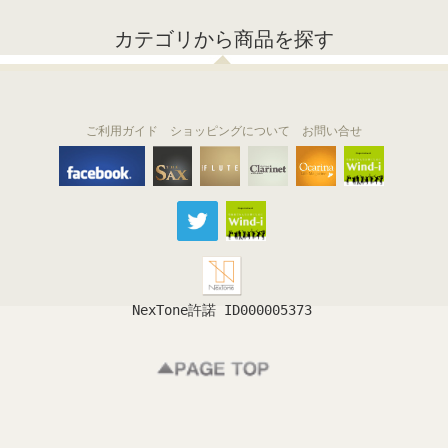
カテゴリから商品を探す
ご利用ガイド
ショッピングについて
お問い合せ
THE FLUTE
THE SAX
The Clarinet
Wind-i
Ocarina
NexTone許諾 ID000005373
フルート
サックス
クラリネット
吹奏楽
オカリナ