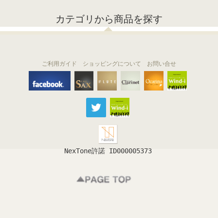
カテゴリから商品を探す
ご利用ガイド
ショッピングについて
お問い合せ
THE FLUTE
THE SAX
The Clarinet
Wind-i
Ocarina
NexTone許諾 ID000005373
フルート
サックス
クラリネット
吹奏楽
オカリナ