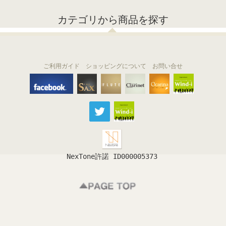
カテゴリから商品を探す
ご利用ガイド
ショッピングについて
お問い合せ
THE FLUTE
THE SAX
The Clarinet
Wind-i
Ocarina
NexTone許諾 ID000005373
フルート
サックス
クラリネット
吹奏楽
オカリナ