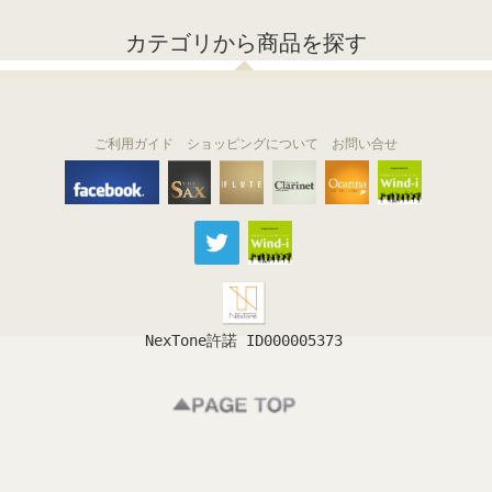
カテゴリから商品を探す
ご利用ガイド
ショッピングについて
お問い合せ
THE FLUTE
THE SAX
The Clarinet
Wind-i
Ocarina
NexTone許諾 ID000005373
フルート
サックス
クラリネット
吹奏楽
オカリナ