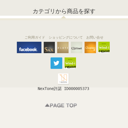
カテゴリから商品を探す
ご利用ガイド
ショッピングについて
お問い合せ
THE FLUTE
THE SAX
The Clarinet
Wind-i
Ocarina
NexTone許諾 ID000005373
フルート
サックス
クラリネット
吹奏楽
オカリナ