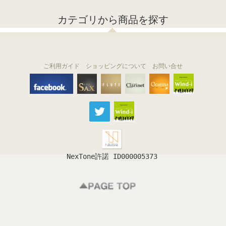
カテゴリから商品を探す
ご利用ガイド
ショッピングについて
お問い合せ
THE FLUTE
THE SAX
The Clarinet
Wind-i
Ocarina
NexTone許諾 ID000005373
フルート
サックス
クラリネット
吹奏楽
オカリナ