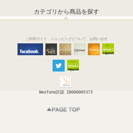
カテゴリから商品を探す
ご利用ガイド
ショッピングについて
お問い合せ
THE FLUTE
THE SAX
The Clarinet
Wind-i
Ocarina
NexTone許諾 ID000005373
フルート
サックス
クラリネット
吹奏楽
オカリナ