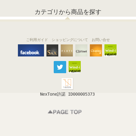
カテゴリから商品を探す
ご利用ガイド
ショッピングについて
お問い合せ
THE FLUTE
THE SAX
The Clarinet
Wind-i
Ocarina
NexTone許諾 ID000005373
フルート
サックス
クラリネット
吹奏楽
オカリナ