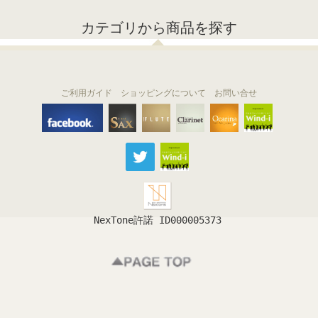
カテゴリから商品を探す
ご利用ガイド
ショッピングについて
お問い合せ
THE FLUTE
THE SAX
The Clarinet
Wind-i
Ocarina
NexTone許諾 ID000005373
フルート
サックス
クラリネット
吹奏楽
オカリナ