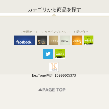
カテゴリから商品を探す
ご利用ガイド
ショッピングについて
お問い合せ
THE FLUTE
THE SAX
The Clarinet
Wind-i
Ocarina
NexTone許諾 ID000005373
フルート
サックス
クラリネット
吹奏楽
オカリナ