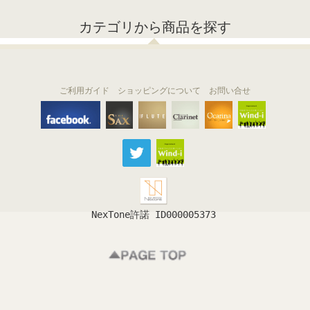
カテゴリから商品を探す
ご利用ガイド
ショッピングについて
お問い合せ
THE FLUTE
THE SAX
The Clarinet
Wind-i
Ocarina
NexTone許諾 ID000005373
フルート
サックス
クラリネット
吹奏楽
オカリナ