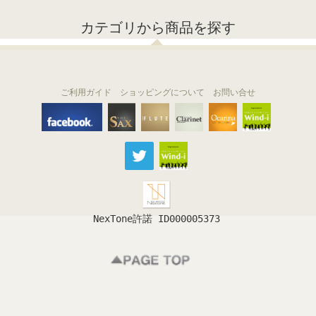
カテゴリから商品を探す
ご利用ガイド
ショッピングについて
お問い合せ
THE FLUTE
THE SAX
The Clarinet
Wind-i
Ocarina
NexTone許諾 ID000005373
フルート
サックス
クラリネット
吹奏楽
オカリナ