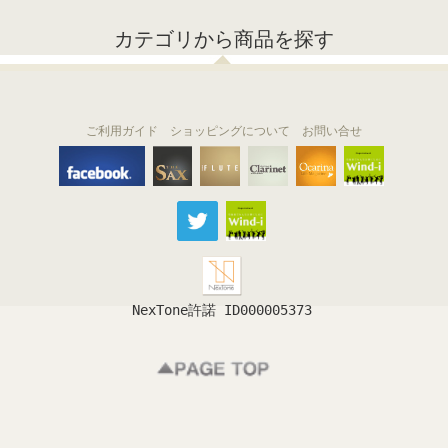
カテゴリから商品を探す
ご利用ガイド
ショッピングについて
お問い合せ
THE FLUTE
THE SAX
The Clarinet
Wind-i
Ocarina
NexTone許諾 ID000005373
フルート
サックス
クラリネット
吹奏楽
オカリナ