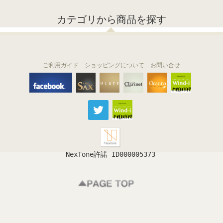
カテゴリから商品を探す
ご利用ガイド
ショッピングについて
お問い合せ
THE FLUTE
THE SAX
The Clarinet
Wind-i
Ocarina
NexTone許諾 ID000005373
フルート
サックス
クラリネット
吹奏楽
オカリナ