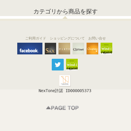
カテゴリから商品を探す
ご利用ガイド
ショッピングについて
お問い合せ
THE FLUTE
THE SAX
The Clarinet
Wind-i
Ocarina
NexTone許諾 ID000005373
フルート
サックス
クラリネット
吹奏楽
オカリナ