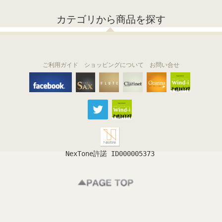
カテゴリから商品を探す
ご利用ガイド
ショッピングについて
お問い合せ
THE FLUTE
THE SAX
The Clarinet
Wind-i
Ocarina
NexTone許諾 ID000005373
フルート
サックス
クラリネット
吹奏楽
オカリナ