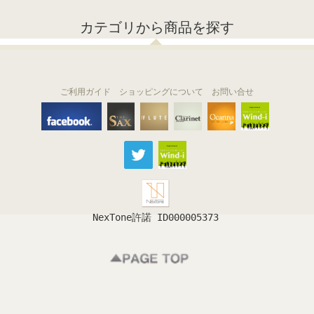
カテゴリから商品を探す
ご利用ガイド
ショッピングについて
お問い合せ
THE FLUTE
THE SAX
The Clarinet
Wind-i
Ocarina
NexTone許諾 ID000005373
フルート
サックス
クラリネット
吹奏楽
オカリナ