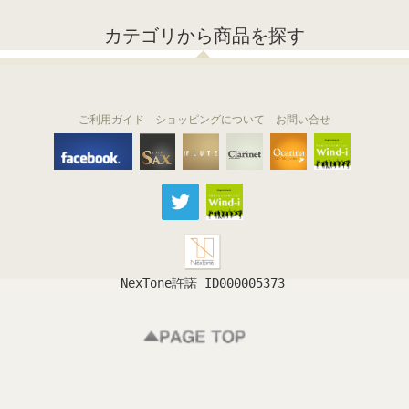
カテゴリから商品を探す
ご利用ガイド
ショッピングについて
お問い合せ
THE FLUTE
THE SAX
The Clarinet
Wind-i
Ocarina
NexTone許諾 ID000005373
フルート
サックス
クラリネット
吹奏楽
オカリナ