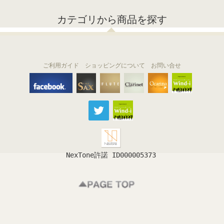
カテゴリから商品を探す
ご利用ガイド
ショッピングについて
お問い合せ
THE FLUTE
THE SAX
The Clarinet
Wind-i
Ocarina
NexTone許諾 ID000005373
フルート
サックス
クラリネット
吹奏楽
オカリナ