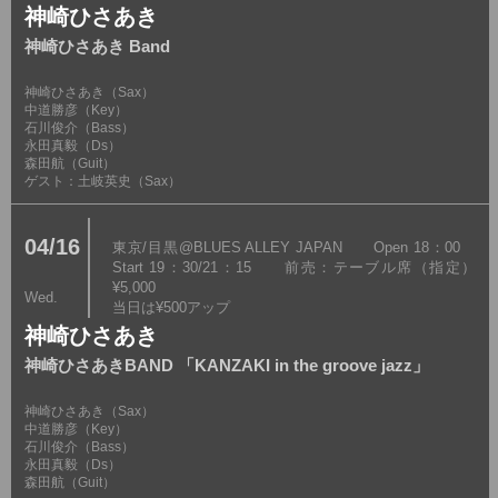
神崎ひさあき
神崎ひさあき Band
神崎ひさあき（Sax）
中道勝彦（Key）
石川俊介（Bass）
永田真毅（Ds）
森田航（Guit）
ゲスト：土岐英史（Sax）
04/16
東京/目黒@BLUES ALLEY JAPAN Open 18：00
Start 19：30/21：15 前売：テーブル席（指定）
¥5,000
Wed.
当日は¥500アップ
神崎ひさあき
神崎ひさあきBAND 「KANZAKI in the groove jazz」
神崎ひさあき（Sax）
中道勝彦（Key）
石川俊介（Bass）
永田真毅（Ds）
森田航（Guit）