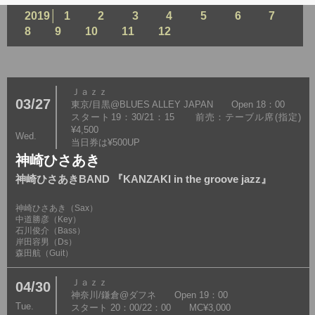
2019│
1
2
3
4
5
6
7
8
9
10
11
12
Ｊａｚｚ
03/27
東京/目黒@BLUES ALLEY JAPAN Open 18：00
スタート19：30/21：15 前売：テーブル席(指定)
¥4,500
Wed.
当日券は¥500UP
神崎ひさあき
神崎ひさあきBAND 『KANZAKI in the groove jazz』
神崎ひさあき（Sax）
中道勝彦（Key）
石川俊介（Bass）
岸田容男（Ds）
森田航（Guit）
Ｊａｚｚ
04/30
神奈川/鎌倉@ダフネ Open 19：00
Tue.
スタート 20：00/22：00 MC¥3,000