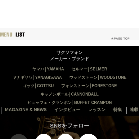
サクソフォン
メーカー・ブランド
ヤマハ│YAMAHA
セルマー│SELMER
ヤナギサワ│YANAGISAWA
ウッドストーン│WOODSTONE
ゴッツ│GOTTSU
フォレストーン│FORESTONE
キャノンボール│CANNONBALL
ビュッフェ・クランポン│BUFFET CRAMPON
MAGAZINE & NEWS
インタビュー
レッスン
特集
連載
SNSをフォロー