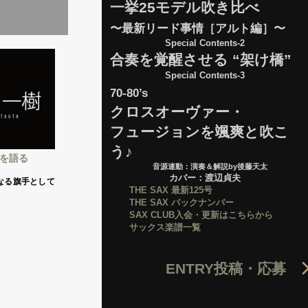
一挙25モデル吹き比べ
〜最新リード事情［アルト編］〜
Special Contents-2
合奏を覚醒させる “架け橋”
Special Contents-3
70-80’s
クロスオーヴァー・
フュージョンを颯爽と吹こ
う♪
在を語る
音源連動：演奏＆解説by後藤天太
カバー：渡辺貞夫
たなる旗手として
THE SAX 最新125号
THE SAX バックナンバー
SAX CLUB入会・更新はこちらから
サックス楽譜一覧
ENTRY
投稿・応募