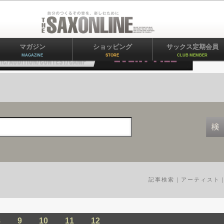
イベント
レッスン
ギア
マガジン
ショッピング
サックス定期会員
MAGAZINE
STORE
CLUB MEMBER
記事検索
｜
アーティスト
8
9
10
11
12