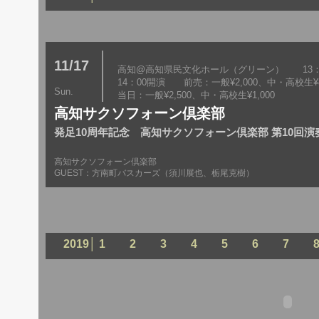
11/17
高知@高知県民文化ホール（グリーン） 13：
14：00開演 前売：一般¥2,000、中・高校生¥8
Sun.
当日：一般¥2,500、中・高校生¥1,000
高知サクソフォーン倶楽部
発足10周年記念 高知サクソフォーン倶楽部 第10回演
高知サクソフォーン倶楽部
GUEST：方南町バスカーズ（須川展也、栃尾克樹）
2019│
1
2
3
4
5
6
7