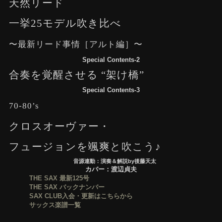
天然リード
一挙25モデル吹き比べ
〜最新リード事情［アルト編］〜
Special Contents-2
合奏を覚醒させる “架け橋”
Special Contents-3
70-80’s
クロスオーヴァー・
フュージョンを颯爽と吹こう♪
音源連動：演奏＆解説by後藤天太
カバー：渡辺貞夫
THE SAX 最新125号
THE SAX バックナンバー
SAX CLUB入会・更新はこちらから
サックス楽譜一覧