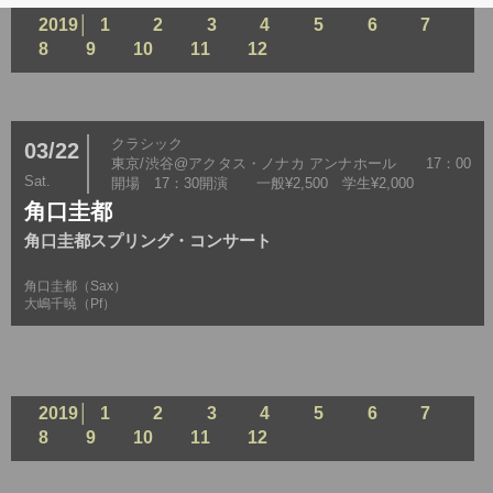
2019│
1
2
3
4
5
6
7
8
9
10
11
12
クラシック
03/22
東京/渋谷@アクタス・ノナカ アンナホール 17：00
Sat.
開場 17：30開演 一般¥2,500 学生¥2,000
角口圭都
角口圭都スプリング・コンサート
角口圭都（Sax）
大嶋千暁（Pf）
2019│
1
2
3
4
5
6
7
8
9
10
11
12