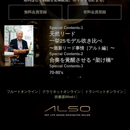
無料会員登録
有料会員登録
Special Contents-1
天然リード
一挙25モデル吹き比べ
〜最新リード事情［アルト編］〜
Special Contents-2
合奏を覚醒させる “架け橋”
Special Contents-3
70-80’s
クロスオーヴァー・
フュージョンを颯爽と吹こう♪
フルートオンライン
クラリネットオンライン
トランペットオンライン
音源連動：演奏＆解説by後藤天太
吹奏楽Wind-i
カバー：渡辺貞夫
THE SAX 最新125号
THE SAX バックナンバー
サックス楽譜一覧