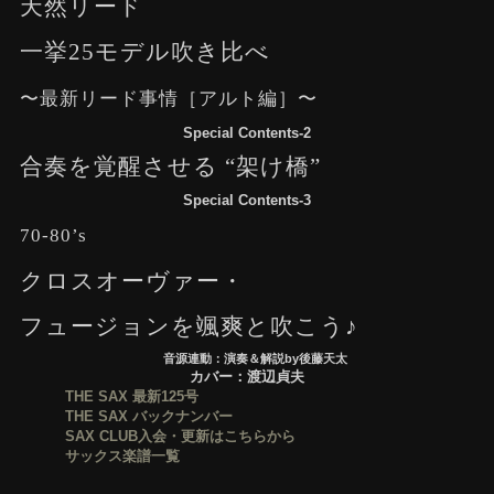
天然リード
一挙25モデル吹き比べ
〜最新リード事情［アルト編］〜
Special Contents-2
合奏を覚醒させる “架け橋”
Special Contents-3
70-80’s
クロスオーヴァー・
フュージョンを颯爽と吹こう♪
音源連動：演奏＆解説by後藤天太
カバー：渡辺貞夫
THE SAX 最新125号
THE SAX バックナンバー
SAX CLUB入会・更新はこちらから
サックス楽譜一覧