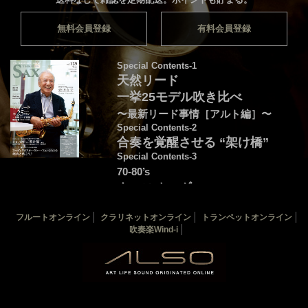
無料会員登録
有料会員登録
Special Contents-1
天然リード
一挙25モデル吹き比べ
〜最新リード事情［アルト編］〜
Special Contents-2
合奏を覚醒させる “架け橋”
Special Contents-3
70-80’s
クロスオーヴァー・
フュージョンを颯爽と吹こう♪
フルートオンライン
クラリネットオンライン
トランペットオンライン
音源連動：演奏＆解説by後藤天太
吹奏楽Wind-i
カバー：渡辺貞夫
THE SAX 最新125号
THE SAX バックナンバー
サックス楽譜一覧