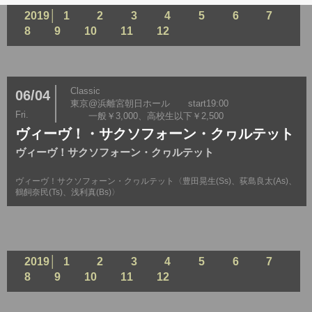
2019│
1
2
3
4
5
6
7
8
9
10
11
12
Classic
06/04
東京@浜離宮朝日ホール start19:00
Fri.
一般￥3,000、高校生以下￥2,500
ヴィーヴ！・サクソフォーン・クヮルテット
ヴィーヴ！サクソフォーン・クヮルテット
ヴィーヴ！サクソフォーン・クヮルテット〈豊田晃生(Ss)、荻島良太(As)、
鶴飼奈民(Ts)、浅利真(Bs)〉
2019│
1
2
3
4
5
6
7
8
9
10
11
12