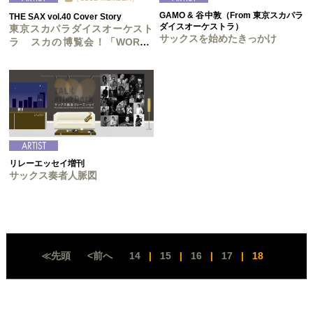
GAMO & 谷中敦（From 東京スカパラ
THE SAX vol.40 Cover Story
ダイスオーケストラ）
東京スカパラダイスオーケスト
サックスを始めたきっかけ
ラ スカの博覧会！「WORLD
SKA SYMPHONY」へようこそ
リレーエッセイ増刊
サックス奏者人脈図
≪先頭
<前へ
14
|
15
|
16
|
17
|
18