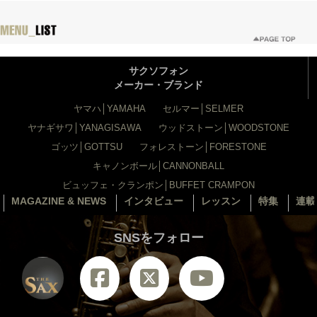
サクソフォン
メーカー・ブランド
ヤマハ│YAMAHA
セルマー│SELMER
ヤナギサワ│YANAGISAWA
ウッドストーン│WOODSTONE
ゴッツ│GOTTSU
フォレストーン│FORESTONE
キャノンボール│CANNONBALL
ビュッフェ・クランポン│BUFFET CRAMPON
MAGAZINE & NEWS
インタビュー
レッスン
特集
連載
SNSをフォロー