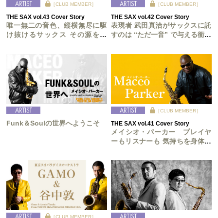
［CLUB MEMBER］
［CLUB MEMBER］
THE SAX vol.43 Cover Story
THE SAX vol.42 Cover Story
唯一無二の音色、縦横無尽に駆
表現者 武田真治がサックスに託
け抜けるサックス その源を語
すのは “ただ一音” で与える衝撃
る！
度
［CLUB MEMBER］
Funk＆Soulの世界へようこそ
THE SAX vol.41 Cover Story
メイシオ・パーカー プレイヤ
ーもリスナーも 気持ちを身体で
表現できる それがファンクの醍
醐味だ
［CLUB MEMBER］