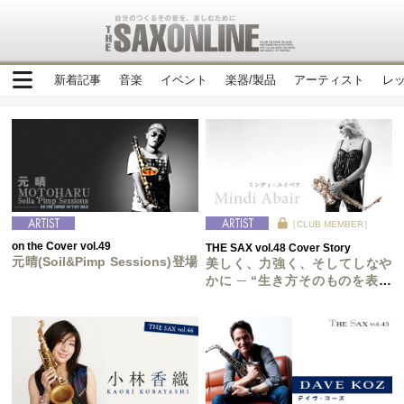
新着記事
音楽
イベント
楽器/製品
アーティスト
レ
［CLUB MEMBER］
on the Cover vol.49
THE SAX vol.48 Cover Story
元晴(Soil&Pimp Sessions)登場
美しく、力強く、そしてしなや
かに ─ “生き方そのものを表現
する” 女性サックスプレイヤー