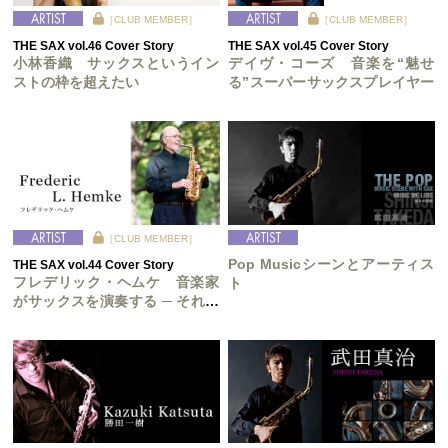
［CLUB MEMBER］
［CLUB MEMBER］
THE SAX vol.46 Cover Story
THE SAX vol.45 Cover Story
小林香織 サックスというイン
デイヴ・コーズ 音楽を“魅せ
ストの枠を超えたい
る”スーパーサックスプレイヤー
［CLUB MEMBER］
Pop Musicシーンとアーティス
THE SAX vol.44 Cover Story
フレデリック・ヘムケ 音楽家
ト
がサックスを演奏する ─ それが
クラシック音楽を演奏する者の
役目だ