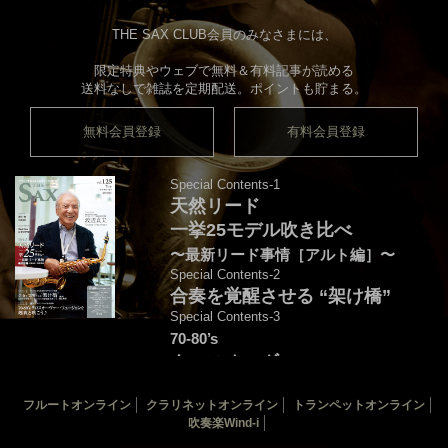
THE SAX CLUB会員のみなさまには、
限定特典やウェブで無料＆有料記事が読める
送料なしで雑誌を定期配送。ポイントも貯まる。
無料会員登録
有料会員登録
Special Contents-1
天然リード
一挙25モデル吹き比べ
〜最新リード事情［アルト編］〜
Special Contents-2
合奏を覚醒させる “架け橋”
Special Contents-3
70-80’s
クロスオーヴァー・
フュージョンを颯爽と吹こう♪
フルートオンライン
クラリネットオンライン
トランペットオンライン
音源連動：演奏＆解説by後藤天太
吹奏楽Wind-i
カバー：渡辺貞夫