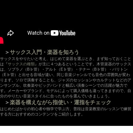
＞
サックス入門・楽器を知ろう
サックスをやりたいと考え、はじめて楽器を選ぶとき、まず知っておくこと
は『
サックスの種類
』が主に４つあるということです。木管楽器のサックス
は、ソプラノ（B♭管）・アルト（E♭管）・テナー（B♭管）・バリトン
（E♭管）と出せる音域が違い、同じ音楽ジャンルでも音色の雰囲気が変わ
ります。ソロで演奏することも、ジャズのセッションやカルテットなどのア
ンサンブル、吹奏楽やビッグバンドと幅広い演奏シーンでの活躍が魅力で
す。メーカーやブランド、モデルによって購入価格も違ってきますので、自
分のやりたい音楽スタイルに合ったものを選んでいきましょう。
＞
楽器を構えながら指使い・運指をチェック
はじめたばかりの初心者や独学で学ぶ方、普段は音楽教室のレッスンで練習
する方におすすめのコンテンツをご紹介します。