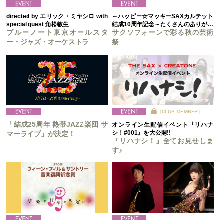
directed by エリック・ミヤシロ with
～ハッピー☆マッキーSAXカルテット
special guest 角松敏生
結成10周年記念～たくさんのありがと
ブルーノート東京オールスタ
うをこめて～
サクソフォーンで彩る秋の芸術
ー・ジャズ・オーケストラ
祭
［CLUB MEMBER］
「結成25周年 熱帯JAZZ楽団 サ
オンライン生配信イベント『リハナ
シ！#001』を大公開!!
マーライブ」が決定！
『リハナシ！』全てお見せしま
す♪