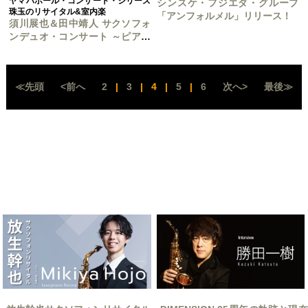
ヤマハホール・コンサート・シリーズ
シンスケ・フジエダ・グループ
珠玉のリサイタル&室内楽
「アンフォルメル」リリース！
須川展也＆田中靖人 サクソフォ
ンデュオ・コンサート ～ピアニ
スト、小柳美奈子と共に～
≪先頭
<前へ
2
|
3
|
4
|
5
|
6
次へ>
最後≫