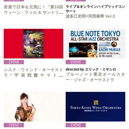
音楽で日本を元気に！「第10回
ライブ＆オンラインハイブリッドコン
サート
ウィーン・フィル & サントリー
波多江史郎×河西麻希 Vol.3
音楽復興祈念賞」
シエナ・ウインド・オーケスト
directed by エリック・ミヤシロ
ブルーノート東京オールスタ
ラ“宇宙戦艦ヤマト祭
ー・ジャズ・オーケストラ
り”《YAMATO & VILLAINS!!》