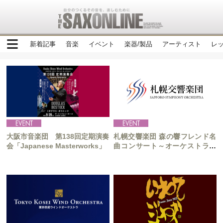
新着記事
音楽
イベント
楽器/製品
アーティスト
レ
大阪市音楽団 第138回定期演奏
札幌交響楽団 森の響フレンド名
会「Japanese Masterworks」
曲コンサート～オーケストラで
出発進行！