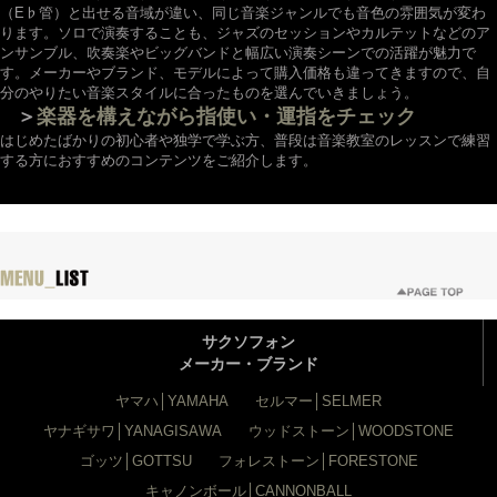
（E♭管）と出せる音域が違い、同じ音楽ジャンルでも音色の雰囲気が変わ
ります。ソロで演奏することも、ジャズのセッションやカルテットなどのア
ンサンブル、吹奏楽やビッグバンドと幅広い演奏シーンでの活躍が魅力で
す。メーカーやブランド、モデルによって購入価格も違ってきますので、自
分のやりたい音楽スタイルに合ったものを選んでいきましょう。
＞
楽器を構えながら指使い・運指をチェック
はじめたばかりの初心者や独学で学ぶ方、普段は音楽教室のレッスンで練習
する方におすすめのコンテンツをご紹介します。
サクソフォン
メーカー・ブランド
ヤマハ│YAMAHA
セルマー│SELMER
ヤナギサワ│YANAGISAWA
ウッドストーン│WOODSTONE
ゴッツ│GOTTSU
フォレストーン│FORESTONE
キャノンボール│CANNONBALL