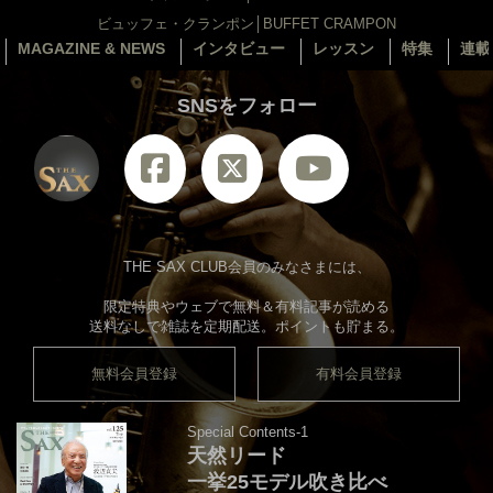
ビュッフェ・クランポン│BUFFET CRAMPON
MAGAZINE & NEWS
インタビュー
レッスン
特集
連載
SNSをフォロー
THE SAX CLUB会員のみなさまには、
限定特典やウェブで無料＆有料記事が読める
送料なしで雑誌を定期配送。ポイントも貯まる。
無料会員登録
有料会員登録
Special Contents-1
天然リード
一挙25モデル吹き比べ