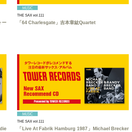
THE SAX vol.111
ォー
「64 Charlesgate」吉本章紘Quartet
THE SAX vol.111
ie
「Live At Fabrik Hamburg 1987」Michael Brecker