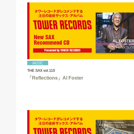
THE SAX vol.110
「Reflections」Al Foster