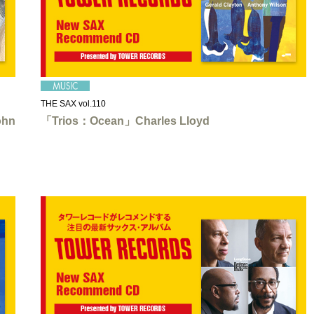
THE SAX vol.110
hn
「Trios：Ocean」Charles Lloyd