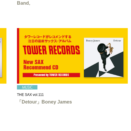
Band,
THE SAX vol.111
「Detour」Boney James