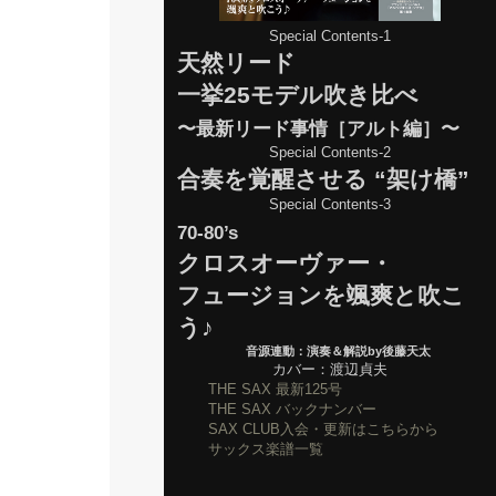
Special Contents-1
天然リード
一挙25モデル吹き比べ
〜最新リード事情［アルト編］〜
Special Contents-2
合奏を覚醒させる “架け橋”
Special Contents-3
70-80’s
クロスオーヴァー・
フュージョンを颯爽と吹こ
う♪
音源連動：演奏＆解説by後藤天太
カバー：渡辺貞夫
THE SAX 最新125号
THE SAX バックナンバー
SAX CLUB入会・更新はこちらから
サックス楽譜一覧