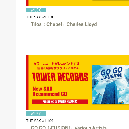
THE SAX vol.110
「Trios：Chapel」Charles Lloyd
THE SAX vol.109
「GO GO J-FUSION!」Various Artists