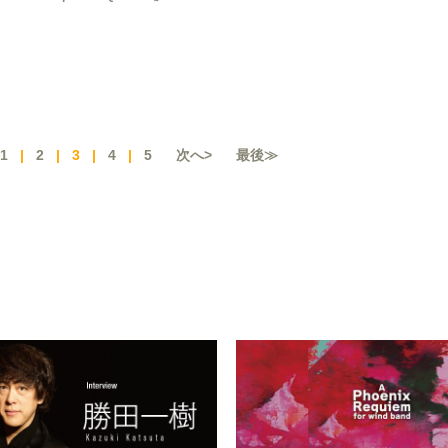
1
|
2
|
3
|
4
|
5
次へ>
最後≫