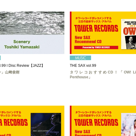
l.99 l Disc Review【JAZZ】
THE SAX vol.99
ー」山﨑俊樹
タワレコおすすめCD！「OW! Live 
Penthouse」