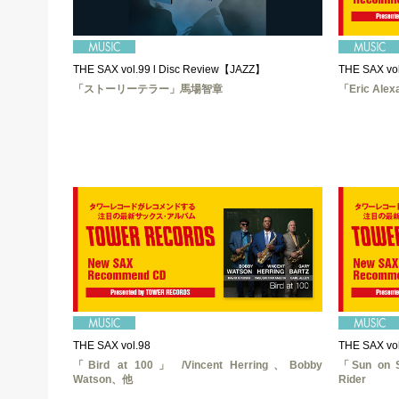
THE SAX vol.99 l Disc Review【JAZZ】
THE SAX vol
「ストーリーテラー」馬場智章
「Eric Alexa
THE SAX vol.98
THE SAX vol
「Bird at 100」 /Vincent Herring、Bobby
「Sun on S
Watson、他
Rider