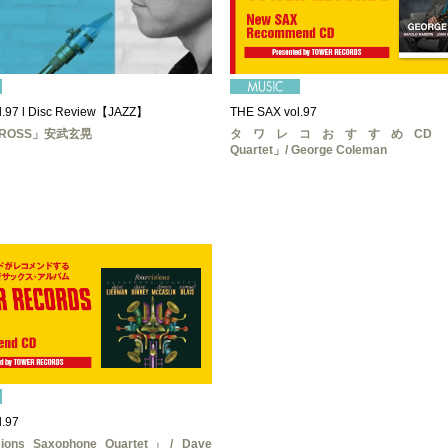
l.97 l Disc Review【JAZZ】
THE SAX vol.97
 CROSS」安武玄晃
タワレコおすすめCD！
Quartet」/ George Coleman
.97
ions Saxophone Quartet」/ Dave