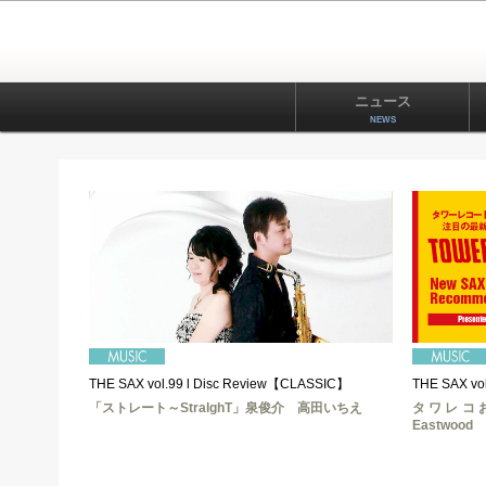
ニュース
NEWS
THE SAX vol.99 l Disc Review【CLASSIC】
THE SAX vol
「ストレート～StralghT」泉俊介 高田いちえ
タワレコおす
Eastwood