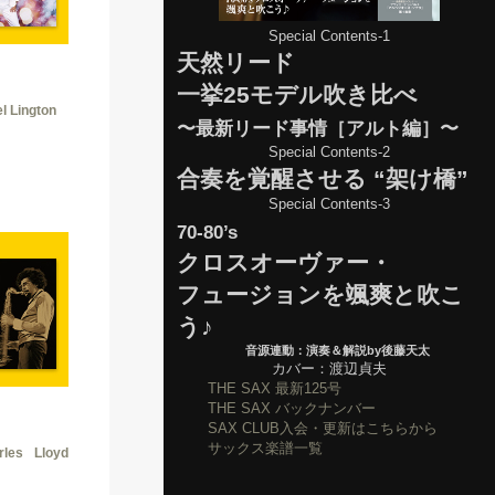
Special Contents-1
天然リード
一挙25モデル吹き比べ
l Lington
〜最新リード事情［アルト編］〜
Special Contents-2
合奏を覚醒させる “架け橋”
Special Contents-3
70-80’s
クロスオーヴァー・
フュージョンを颯爽と吹こ
う♪
音源連動：演奏＆解説by後藤天太
カバー：渡辺貞夫
THE SAX 最新125号
THE SAX バックナンバー
SAX CLUB入会・更新はこちらから
サックス楽譜一覧
rles Lloyd