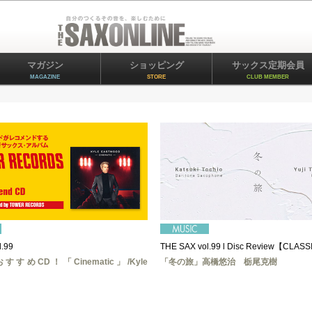
マガジン
ショッピング
サックス定期会員
MAGAZINE
STORE
CLUB MEMBER
.99
THE SAX vol.99 l Disc Review【CLAS
すめCD！「Cinematic」/Kyle
「冬の旅」高橋悠治 栃尾克樹