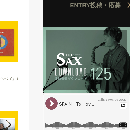
ENTRY
投稿・応募
ンジズ」 /