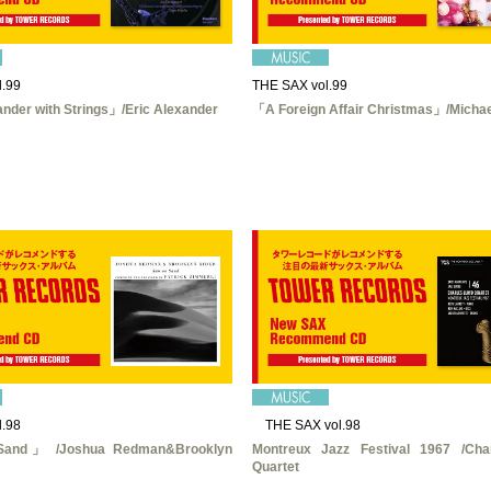
.99
THE SAX vol.99
nder with Strings」/Eric Alexander
「A Foreign Affair Christmas」/Michae
.98
THE SAX vol.98
and」 /Joshua Redman&Brooklyn
Montreux Jazz Festival 1967 /Cha
Quartet