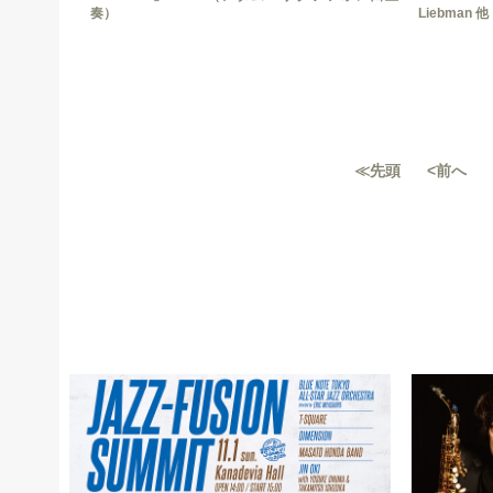
奏）
Liebman 他
≪先頭
<前へ