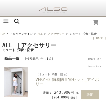
TOP
> アルソオンライン
>
ALL
>
アクセサリー
> ミュート 消音・防音
[ BACK ]
ALL ｜アクセサリー
ミュート 消音・防音
商品一覧
［検索表示 全：8点］
音楽ジャンル：
シーン・テーマ：
［ミュート 消音・防音］
VERY-Q 簡易防音室セット_アイボ
リー
240,000
：
円
定価
＋税
詳細
［264,000
］
円 税込