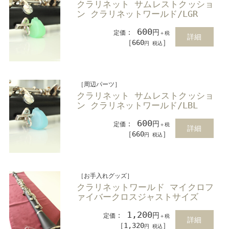
クラリネット サムレストクッショ
ン クラリネットワールド/LGR
600
：
円
定価
＋税
詳細
［660
］
円 税込
［周辺パーツ］
クラリネット サムレストクッショ
ン クラリネットワールド/LBL
600
：
円
定価
＋税
詳細
［660
］
円 税込
［お手入れグッズ］
クラリネットワールド マイクロフ
ァイバークロスジャストサイズ
1,200
：
円
定価
＋税
詳細
［1,320
］
円 税込