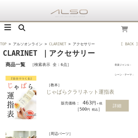
TOP
> アルソオンライン
>
CLARINET
> アクセサリー
[ BACK ]
CLARINET ｜アクセサリー
商品一覧
［検索表示 全：6点］
音楽ジャンル：
シーン・テーマ：
［教本］
じゃばらクラリネット運指表
463
：
円
販売価格
＋税
詳細
［500
］
円 税込
［周辺パーツ］