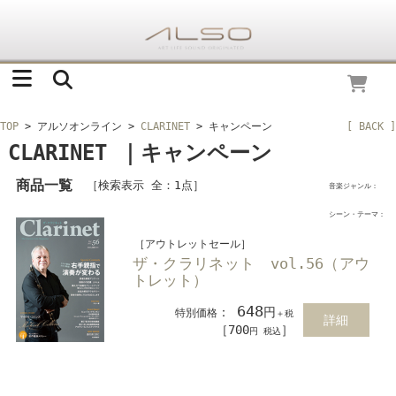
TOP
> アルソオンライン
>
CLARINET
> キャンペーン
[ BACK ]
CLARINET ｜キャンペーン
商品一覧
［検索表示 全：1点］
音楽ジャンル：
シーン・テーマ：
［アウトレットセール］
ザ・クラリネット vol.56（アウ
トレット）
648
：
円
特別価格
＋税
詳細
［700
］
円 税込