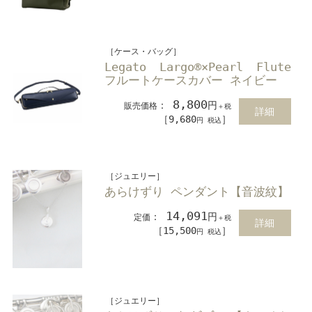
［ケース・バッグ］
Legato Largo®×Pearl Flute
フルートケースカバー ネイビー
8,800
：
円
販売価格
＋税
詳細
［9,680
］
円 税込
［ジュエリー］
あらけずり ペンダント【音波紋】
14,091
：
円
定価
＋税
詳細
［15,500
］
円 税込
［ジュエリー］