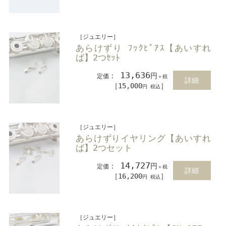
［ジュエリー］
あらけずり ﾌｯｸﾋﾟｱｽ【あいすれ
ば】2つｾｯﾄ
13,636
：
円
定価
＋税
詳細
［15,000
］
円 税込
［ジュエリー］
あらけずりイヤリング【あいすれ
ば】2つセット
14,727
：
円
定価
＋税
詳細
［16,200
］
円 税込
［ジュエリー］