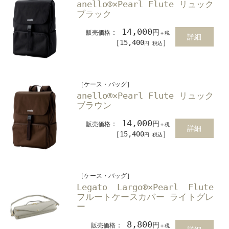
anello®×Pearl Flute リュック
ブラック
14,000
：
円
販売価格
＋税
詳細
［15,400
］
円 税込
［ケース・バッグ］
anello®×Pearl Flute リュック
ブラウン
14,000
：
円
販売価格
＋税
詳細
［15,400
］
円 税込
［ケース・バッグ］
Legato Largo®×Pearl Flute
フルートケースカバー ライトグレ
ー
8,800
：
円
販売価格
＋税