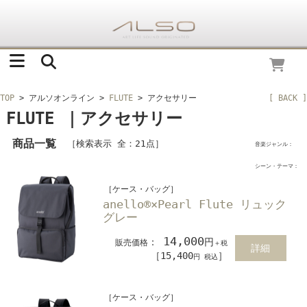
TOP
> アルソオンライン
>
FLUTE
> アクセサリー
[ BACK ]
FLUTE ｜アクセサリー
商品一覧
［検索表示 全：21点］
音楽ジャンル：
シーン・テーマ：
［ケース・バッグ］
anello®×Pearl Flute リュック
グレー
14,000
：
円
販売価格
＋税
詳細
［15,400
］
円 税込
［ケース・バッグ］