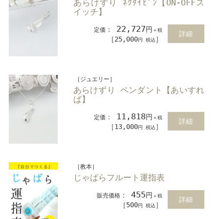
あらけずり ﾈｸﾀｲﾋﾟﾝ【ON-OFFス
イッチ】
22,727
：
円
定価
＋税
詳細
［25,000
］
円 税込
［ジュエリー］
あらけずり ペンダント【あいすれ
ば】
11,818
：
円
定価
＋税
詳細
［13,000
］
円 税込
［教本］
じゃばらフルート運指表
455
：
円
販売価格
＋税
詳細
［500
］
円 税込