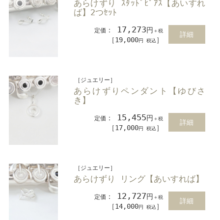
あらけずり ｽﾀｯﾄﾞﾋﾟｱｽ【あいすれ
ば】2つｾｯﾄ
17,273
：
円
定価
＋税
詳細
［19,000
］
円 税込
［ジュエリー］
あらけずりペンダント【ゆびさ
き】
15,455
：
円
定価
＋税
詳細
［17,000
］
円 税込
［ジュエリー］
あらけずり リング【あいすれば】
12,727
：
円
定価
＋税
詳細
［14,000
］
円 税込