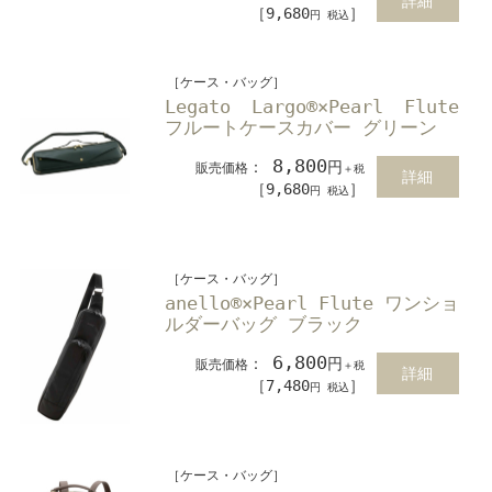
詳細
［9,680
］
円 税込
［ケース・バッグ］
Legato Largo®×Pearl Flute
フルートケースカバー グリーン
8,800
：
円
販売価格
＋税
詳細
［9,680
］
円 税込
［ケース・バッグ］
anello®×Pearl Flute ワンショ
ルダーバッグ ブラック
6,800
：
円
販売価格
＋税
詳細
［7,480
］
円 税込
［ケース・バッグ］