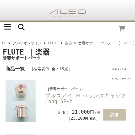
TOP
> アルソオンライン
>
FLUTE
>
楽器
> 音響サポートパーツ
[ BACK ]
FLUTE ｜楽器
音響サポートパーツ
商品一覧
［検索表示 全：15点］
音楽ジャンル：
シーン・テーマ：
［音響サポートパーツ］
ブルズアイ FLバランスキャップ
Long SP-Y
21,000
：
円
定価
＋税
詳細
［23,100
］
円 税込