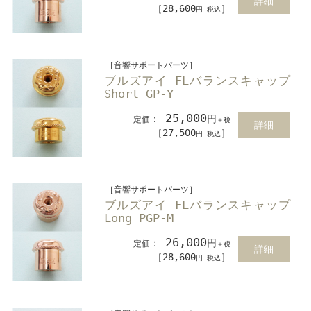
詳細
［28,600
］
円 税込
［音響サポートパーツ］
ブルズアイ FLバランスキャップ
Short GP-Y
25,000
：
円
定価
＋税
詳細
［27,500
］
円 税込
［音響サポートパーツ］
ブルズアイ FLバランスキャップ
Long PGP-M
26,000
：
円
定価
＋税
詳細
［28,600
］
円 税込