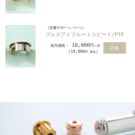
［音響サポートパーツ］
ブルズアイフルートスピード/PTP
18,000
：
円
販売価格
＋税
詳細
［19,800
］
円 税込