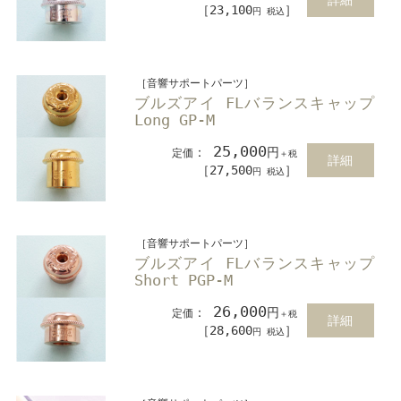
［23,100
］
円 税込
［音響サポートパーツ］
ブルズアイ FLバランスキャップ
Long GP-M
25,000
：
円
定価
＋税
詳細
［27,500
］
円 税込
［音響サポートパーツ］
ブルズアイ FLバランスキャップ
Short PGP-M
26,000
：
円
定価
＋税
詳細
［28,600
］
円 税込