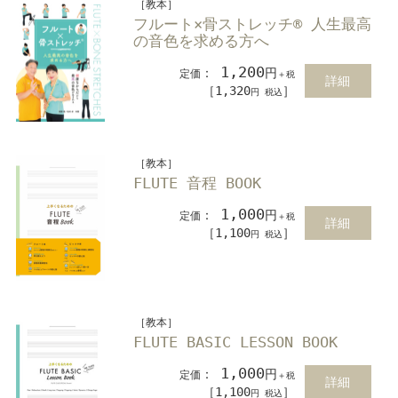
［教本］
フルート×骨ストレッチ® 人生最高
の音色を求める方へ
1,200
：
円
定価
＋税
詳細
［1,320
］
円 税込
［教本］
FLUTE 音程 BOOK
1,000
：
円
定価
＋税
詳細
［1,100
］
円 税込
［教本］
FLUTE BASIC LESSON BOOK
1,000
：
円
定価
＋税
詳細
［1,100
］
円 税込