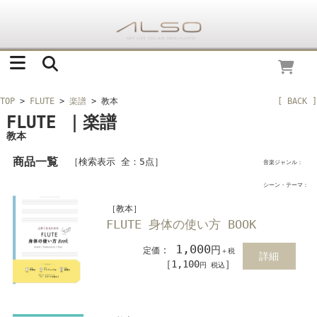
TOP
>
FLUTE
>
楽譜
> 教本
[ BACK ]
FLUTE ｜楽譜
教本
商品一覧
［検索表示 全：5点］
音楽ジャンル：
シーン・テーマ：
［教本］
FLUTE 身体の使い方 BOOK
1,000
：
円
定価
＋税
詳細
［1,100
］
円 税込