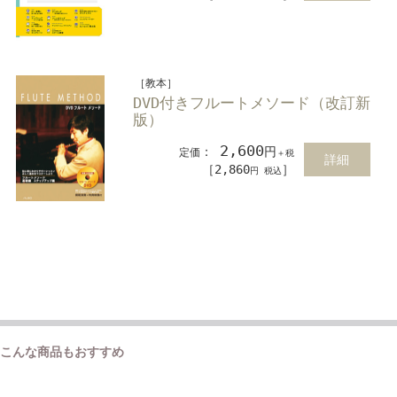
［教本］
DVD付きフルートメソード（改訂新
版）
2,600
：
円
定価
＋税
詳細
［2,860
］
円 税込
こんな商品もおすすめ