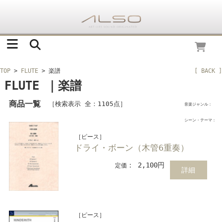
TOP
>
FLUTE
> 楽譜
[ BACK ]
FLUTE ｜楽譜
商品一覧
［検索表示 全：1105点］
音楽ジャンル：
シーン・テーマ：
［ピース］
ドライ・ボーン（木管6重奏）
： 2,100円
定価
詳細
［ピース］