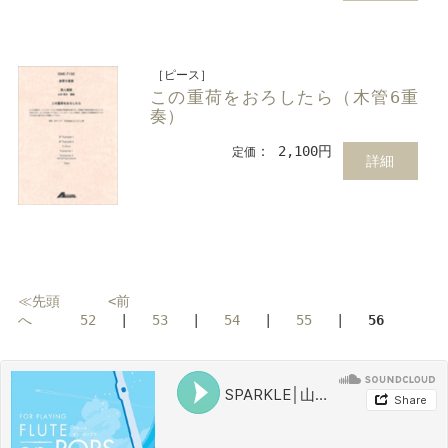
［ピース］
この重荷をおろしたら（木管6重
奏）
： 2,100円
定価
詳細
≪先頭
<前
へ
52
|
53
|
54
|
55
|
56