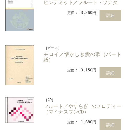
ヒンデミット／フルート・ソナタ
： 3,360円
定価
詳細
［ピース］
モロイ／懐かしき愛の歌（パート
譜）
： 3,150円
定価
詳細
［CD］
フルート／やすらぎ のメロディー
（マイナスワンCD）
： 1,680円
定価
詳細