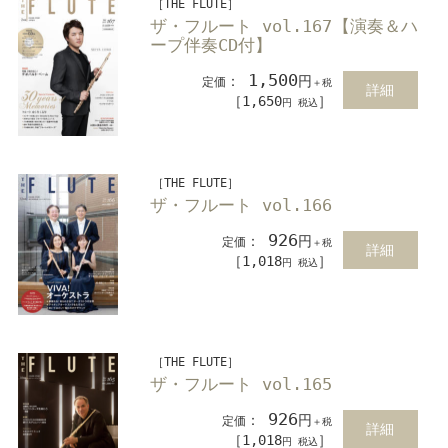
［THE FLUTE］
ザ・フルート vol.167【演奏＆ハ
ープ伴奏CD付】
1,500
：
円
定価
＋税
詳細
［1,650
］
円 税込
［THE FLUTE］
ザ・フルート vol.166
926
：
円
定価
＋税
詳細
［1,018
］
円 税込
［THE FLUTE］
ザ・フルート vol.165
926
：
円
定価
＋税
詳細
［1,018
］
円 税込