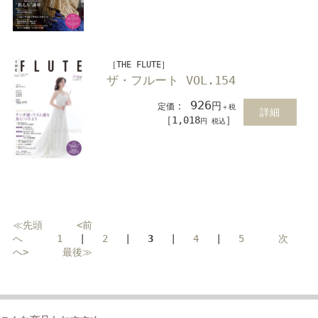
［THE FLUTE］
ザ・フルート VOL.154
926
：
円
定価
＋税
詳細
［1,018
］
円 税込
≪先頭
<前
へ
1
|
2
|
3
|
4
|
5
次
へ>
最後≫