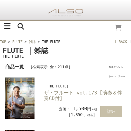
TOP
>
FLUTE
>
雑誌
> THE FLUTE
[ BACK ]
FLUTE ｜雑誌
THE FLUTE
商品一覧
［検索表示 全：211点］
音楽ジャンル：
シーン・テーマ：
［THE FLUTE］
ザ・フルート vol.173【演奏＆伴
奏CD付】
1,500
：
円
定価
＋税
詳細
［1,650
］
円 税込