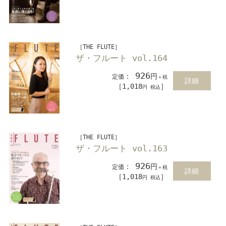
［THE FLUTE］
ザ・フルート vol.164
926
：
円
定価
＋税
詳細
［1,018
］
円 税込
［THE FLUTE］
ザ・フルート vol.163
926
：
円
定価
＋税
詳細
［1,018
］
円 税込