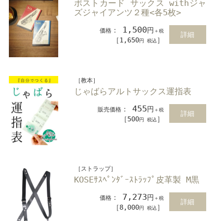
ポストカード サックス withジャ
ズジャイアンツ２種<各5枚>
1,500
：
円
価格
＋税
詳細
［1,650
］
円 税込
［教本］
じゃばらアルトサックス運指表
455
：
円
販売価格
＋税
詳細
［500
］
円 税込
［ストラップ］
KOSEｻｽﾍﾟﾝﾀﾞｰｽﾄﾗｯﾌﾟ皮革製 M黒
7,273
：
円
価格
＋税
詳細
［8,000
］
円 税込