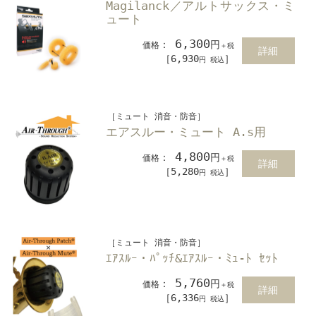
Magilanck／アルトサックス・ミ
ュート
6,300
：
円
価格
＋税
詳細
［6,930
］
円 税込
［ミュート 消音・防音］
エアスルー・ミュート A.s用
4,800
：
円
価格
＋税
詳細
［5,280
］
円 税込
［ミュート 消音・防音］
ｴｱｽﾙｰ・ﾊﾟｯﾁ&ｴｱｽﾙｰ・ﾐｭ-ﾄ ｾｯﾄ
5,760
：
円
価格
＋税
詳細
［6,336
］
円 税込