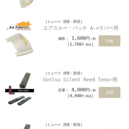
［ミュート 消音・防音］
エアスルー・パッチ A.sラバー用
1,600
：
円
価格
＋税
詳細
［1,760
］
円 税込
［ミュート 消音・防音］
Gottsu Silent Reed Tenor用
4,000
：
円
定価
＋税
詳細
［4,400
］
円 税込
［ミュート 消音・防音］