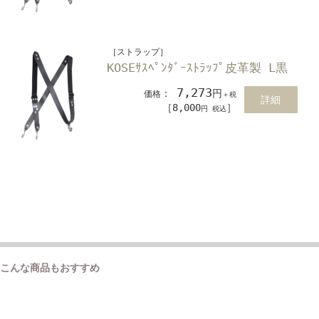
［ストラップ］
KOSEｻｽﾍﾟﾝﾀﾞｰｽﾄﾗｯﾌﾟ皮革製 L黒
7,273
：
円
価格
＋税
詳細
［8,000
］
円 税込
こんな商品もおすすめ