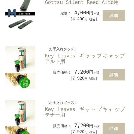
Gottsu Silent Reed Alto用
4,000
：
円
定価
＋税
詳細
［4,400
］
円 税込
［お手入れグッズ］
Key Leaves ギャップキャップ
アルト用
7,200
：
円
販売価格
＋税
詳細
［7,920
］
円 税込
［お手入れグッズ］
Key Leaves ギャップキャップ
テナー用
7,200
：
円
販売価格
＋税
詳細
［7,920
］
円 税込