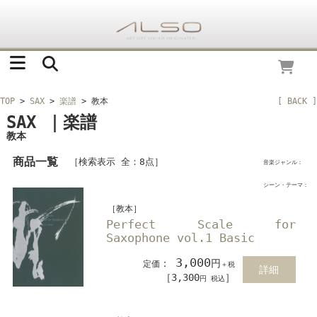
TOP
>
SAX
>
楽譜
> 教本
[ BACK ]
SAX ｜楽譜
教本
商品一覧
［検索表示 全：8点］
音楽ジャンル：
シーン・テーマ：
［教本］
Perfect Scale for
Saxophone vol.1 Basic
3,000
：
円
定価
＋税
詳細
［3,300
］
円 税込