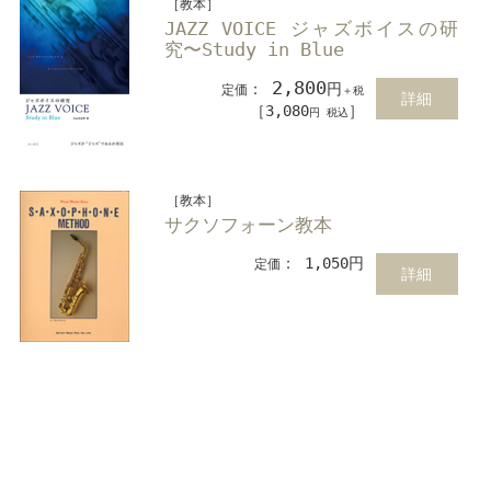
［教本］
JAZZ VOICE ジャズボイスの研
究〜Study in Blue
2,800
：
円
定価
＋税
詳細
［3,080
］
円 税込
［教本］
サクソフォーン教本
： 1,050円
定価
詳細