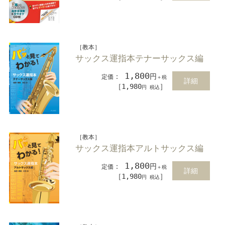
［教本］
サックス運指本テナーサックス編
1,800
：
円
定価
＋税
詳細
［1,980
］
円 税込
［教本］
サックス運指本アルトサックス編
1,800
：
円
定価
＋税
詳細
［1,980
］
円 税込