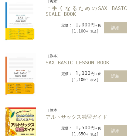
［教本］
上手くなるためのSAX BASIC
SCALE BOOK
1,000
：
円
定価
＋税
詳細
［1,100
］
円 税込
［教本］
SAX BASIC LESSON BOOK
1,000
：
円
定価
＋税
詳細
［1,100
］
円 税込
［教本］
アルトサックス独習ガイド
1,500
：
円
定価
＋税
詳細
［1,650
］
円 税込