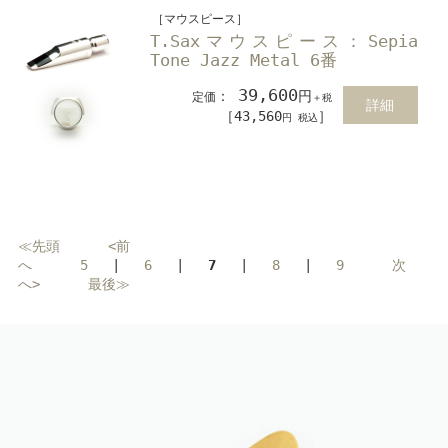
［マウスピース］
T.Saxマウスピース：Sepia
Tone Jazz Metal 6番
39,600
：
円
定価
＋税
詳細
［43,560
］
円 税込
≪先頭
<前
へ
5
|
6
|
7
|
8
|
9
次
へ>
最後≫