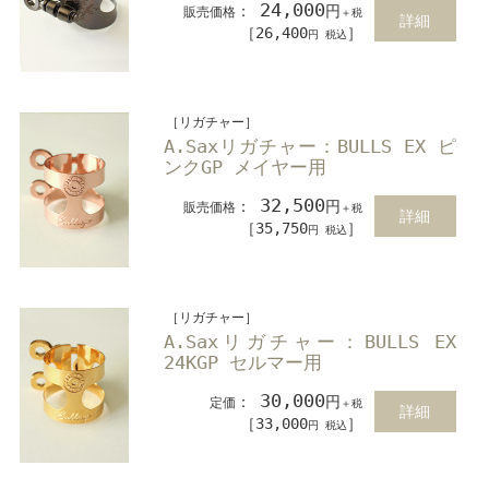
24,000
：
円
販売価格
＋税
詳細
［26,400
］
円 税込
［リガチャー］
A.Saxリガチャー：BULLS EX ピ
ンクGP メイヤー用
32,500
：
円
販売価格
＋税
詳細
［35,750
］
円 税込
［リガチャー］
A.Saxリガチャー：BULLS EX
24KGP セルマー用
30,000
：
円
定価
＋税
詳細
［33,000
］
円 税込