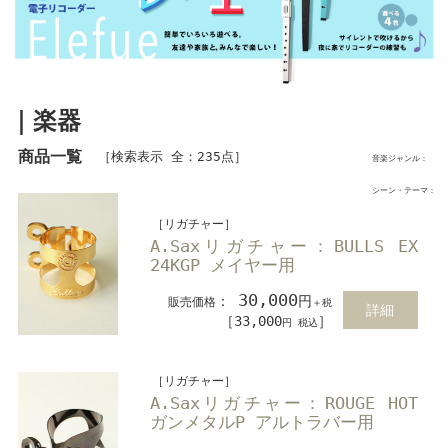
｜楽器
商品一覧
［検索表示 全：235点］
音楽ジャンル：
シーン・テーマ：
［リガチャー］
A.Saxリガチャー：BULLS EX
24KGP メイヤー用
30,000
：
円
販売価格
＋税
詳細
［33,000
］
円 税込
［リガチャー］
A.Saxリガチャー：ROUGE HOT
ガンメタルP アルトラバー用