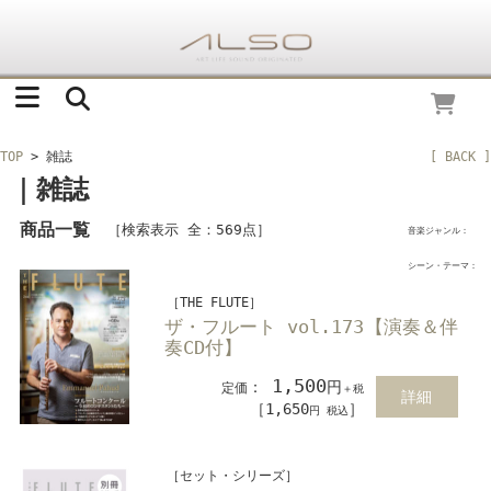
TOP
> 雑誌
[ BACK ]
｜雑誌
商品一覧
［検索表示 全：569点］
音楽ジャンル：
シーン・テーマ：
［THE FLUTE］
ザ・フルート vol.173【演奏＆伴
奏CD付】
1,500
：
円
定価
＋税
詳細
［1,650
］
円 税込
［セット・シリーズ］