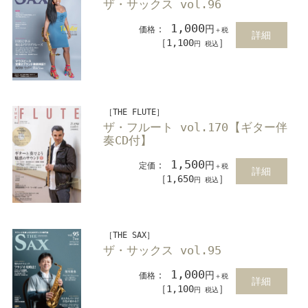
ザ・サックス vol.96
1,000
：
円
価格
＋税
詳細
［1,100
］
円 税込
［THE FLUTE］
ザ・フルート vol.170【ギター伴
奏CD付】
1,500
：
円
定価
＋税
詳細
［1,650
］
円 税込
［THE SAX］
ザ・サックス vol.95
1,000
：
円
価格
＋税
詳細
［1,100
］
円 税込