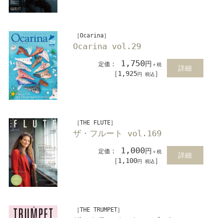
［Ocarina］
Ocarina vol.29
1,750
：
円
定価
＋税
詳細
［1,925
］
円 税込
［THE FLUTE］
ザ・フルート vol.169
1,000
：
円
定価
＋税
詳細
［1,100
］
円 税込
［THE TRUMPET］