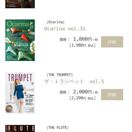
［Ocarina］
Ocarina vol.31
1,800
：
円
価格
＋税
詳細
［1,980
］
円 税込
［THE TRUMPET］
ザ・トランペット vol.5
2,000
：
円
価格
＋税
詳細
［2,200
］
円 税込
［THE FLUTE］