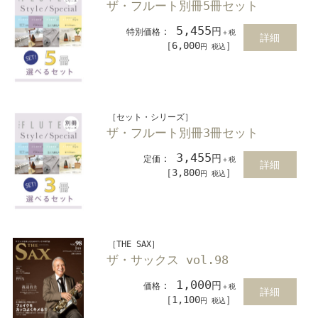
ザ・フルート別冊5冊セット
5,455
：
円
特別価格
＋税
詳細
［6,000
］
円 税込
［セット・シリーズ］
ザ・フルート別冊3冊セット
3,455
：
円
定価
＋税
詳細
［3,800
］
円 税込
［THE SAX］
ザ・サックス vol.98
1,000
：
円
価格
＋税
詳細
［1,100
］
円 税込