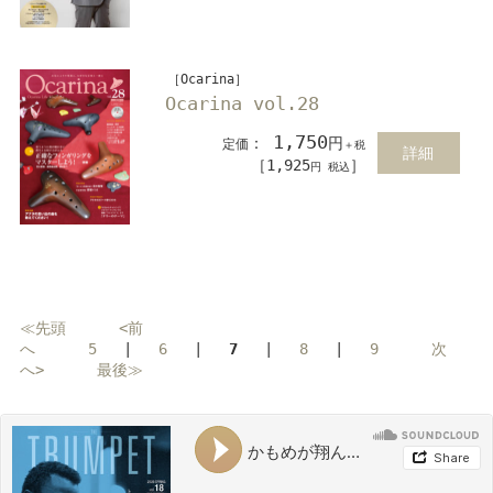
［Ocarina］
Ocarina vol.28
1,750
：
円
定価
＋税
詳細
［1,925
］
円 税込
≪先頭
<前
へ
5
|
6
|
7
|
8
|
9
次
へ>
最後≫