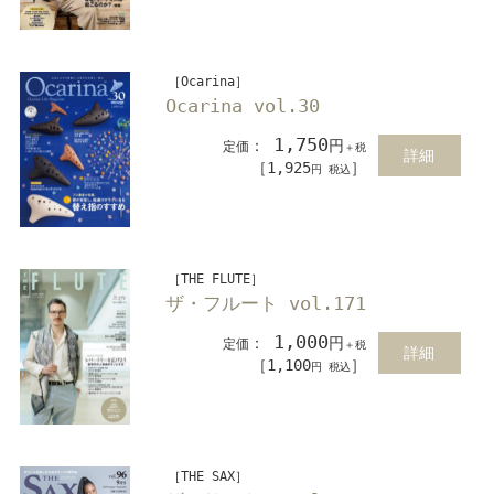
［Ocarina］
Ocarina vol.30
1,750
：
円
定価
＋税
詳細
［1,925
］
円 税込
［THE FLUTE］
ザ・フルート vol.171
1,000
：
円
定価
＋税
詳細
［1,100
］
円 税込
［THE SAX］