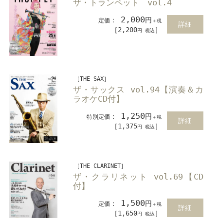
ザ・トランペット vol.4
2,000
：
円
定価
＋税
詳細
［2,200
］
円 税込
［THE SAX］
ザ・サックス vol.94【演奏＆カ
ラオケCD付】
1,250
：
円
特別定価
＋税
詳細
［1,375
］
円 税込
［THE CLARINET］
ザ・クラリネット vol.69【CD
付】
1,500
：
円
定価
＋税
詳細
［1,650
］
円 税込