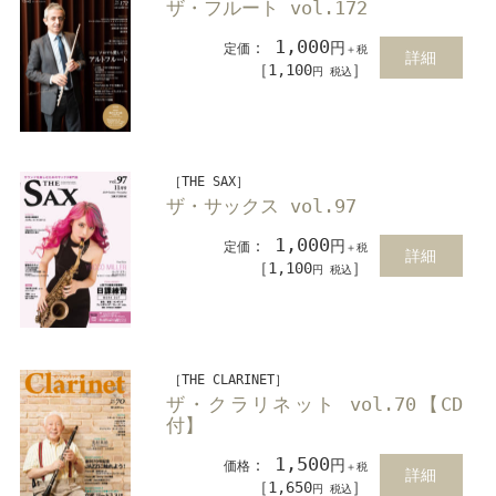
ザ・フルート vol.172
1,000
：
円
定価
＋税
詳細
［1,100
］
円 税込
［THE SAX］
ザ・サックス vol.97
1,000
：
円
定価
＋税
詳細
［1,100
］
円 税込
［THE CLARINET］
ザ・クラリネット vol.70【CD
付】
1,500
：
円
価格
＋税
詳細
［1,650
］
円 税込