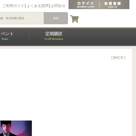
ご利用ガイド
│
よくある質問
│
お問合せ
イベント
定期購読
Event
CLUB Mmember
[ BACK ]