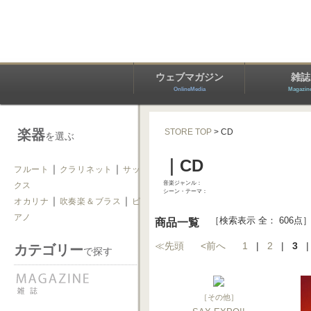
ウェブマガジン
雑誌
OnlineMedia
Magazin
楽器
STORE TOP
> CD
を選ぶ
｜CD
｜
｜
フルート
クラリネット
サッ
音楽ジャンル：
クス
シーン・テーマ：
｜
｜
オカリナ
吹奏楽＆ブラス
ピ
アノ
［検索表示 全： 606点
商品一覧
≪先頭
<前へ
1
|
2
|
3
カテゴリー
で探す
［
その他
］