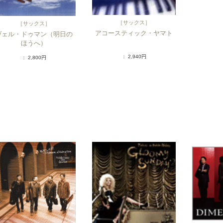
［
サックス
］
［
サックス
］
アコースティック・ヤマト
ヴェル・ドゥマン（明日の
ほうへ）
： 2,940円
： 2,800円