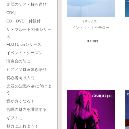
楽器のケア・持ち運び
CD付
CD・DVD・付録付
［
サックス
］
イントゥ・トゥモロー
ザ・フルート別冊シリー
ズ
： 3,150円
FLUTE onシリーズ
イベント・シーズン
演奏会の前に
ピアノソロ＆弾き語り
初心者向け入門
楽器の知識を身に付けよ
う
音が良くなる！
合唱の魅力を堪能する
ギフトに
魅力にふれよう！