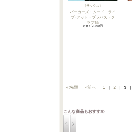
［
サックス
］
パーカーズ・ムード ライ
ブ･アット・ブラバス・ク
ラブ’85
定価
： 2,300円
≪先頭
<前へ
1
|
2
|
3
こんな商品もおすすめ