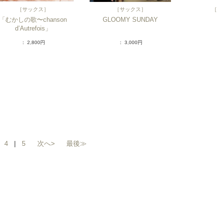
［
サックス
］
［
サックス
］
［
「むかしの歌〜chanson
GLOOMY SUNDAY
d’Autrefois」
： 2,800円
： 3,000円
|
4
|
5
次へ>
最後≫