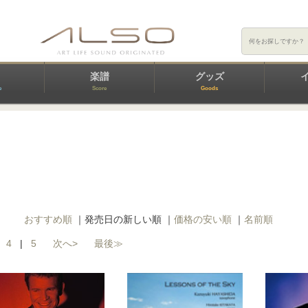
楽譜
グッズ
e
Score
Goods
］
おすすめ順
｜
発売日の新しい順
｜
価格の安い順
｜
名前順
|
4
|
5
次へ>
最後≫