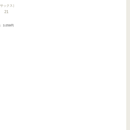
サックス
］
21
： 3,059円