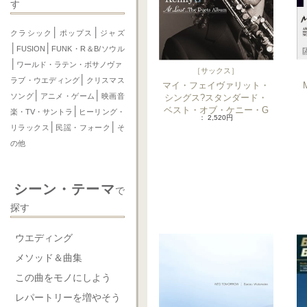
す
│
│
クラシック
ポップス
ジャズ
│
│
FUSION
FUNK・R＆B/ソウル
│
ワールド・ラテン・ボサノヴァ
［
サックス
］
│
ラブ・ウエディング
クリスマス
マイ・フェイヴァリット・
M
│
│
ソング
アニメ・ゲーム
映画音
シングス?スタンダード・
ベスト・オブ・ケニー・G
│
楽・TV・サントラ
ヒーリング・
： 2,520円
│
│
リラックス
民謡・フォーク
そ
の他
シーン・テーマ
で
探す
ウエディング
メソッド＆曲集
この曲をモノにしよう
レパートリーを増やそう