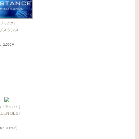
サックス
］
ブスタンス
： 2,500円
ストアルバム
］
LDEN BEST
価
： 3,150円