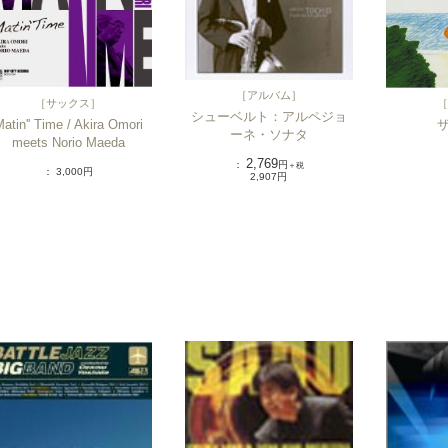
［
アルバム
］
［
サックス
］
［
シューベルト：アルペジョ
atin'' Time / Akira Omori
ーネ・ソナタ
meets Norio Maeda
2,769
：
円
＋税
： 3,000円
2,907円