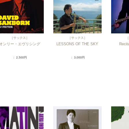
［
サックス
］
［
サックス
］
［
オンリー・エヴリシング
LESSONS OF THE SKY
Recit
： 2,500円
： 3,000円