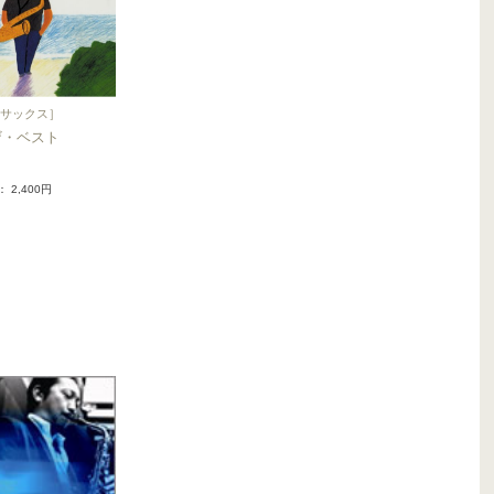
サックス
］
ザ・ベスト
： 2,400円