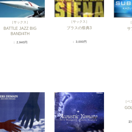
［
サックス
］
［
サックス
］
［
ブラスの祭典3
BATTLE JAZZ BIG
サ
BAND/4TH
： 3,000円
： 2,940円
［
ベ
GO
定