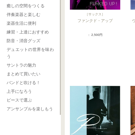
癒しの空間をつくる
伴奏楽器と楽しむ
［
サックス
］
ファンクド・アップ
楽器生活に便利
練習・上達におすすめ
： 2,500円
防音・消音グッズ
デュエットの世界を味わ
う
サントラの魅力
まとめて買いたい
バンドと吹ける！
上手になろう
ピースで選ぶ
アンサンブルを楽しもう