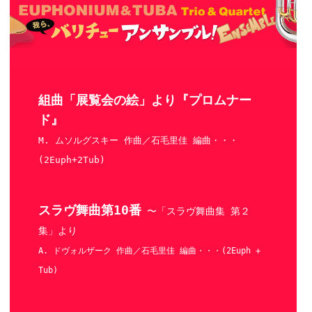
組曲「展覧会の絵」より『プロムナー
ド』
M. ムソルグスキー 作曲／石毛里佳 編曲・・・
(2Euph+2Tub)
スラヴ舞曲第10番
〜「スラヴ舞曲集 第２
集」より
A. ドヴォルザーク 作曲／石毛里佳 編曲・・・(2Euph +
Tub)