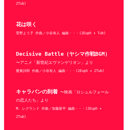
2Tub)
花は咲く
菅野よう子 作曲／小谷有人 編曲・・・(2Euph + Tub)
Decisive Battle（ヤシマ作戦BGM）
〜アニメ「新世紀エヴァンゲリオン」より
鷺巣詩郎 作曲／小谷有人 編曲・・・(2Euph + 2Tub)
キャラバンの到着
〜映画「ロシュルフォール
の恋人たち」より
M. レグランド 作曲／加藤新平 編曲・・・(2Euph +
2Tub)