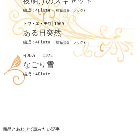
夜明けのスキャット
編成：4Flute
（模範演奏トラック）
トワ・エ・モワ
│1969
ある日突然
編成：4Flute
（模範演奏トラック）
イルカ
│ 1975
なごり雪
編成：4Flute
商品とあわせて読みたい記事