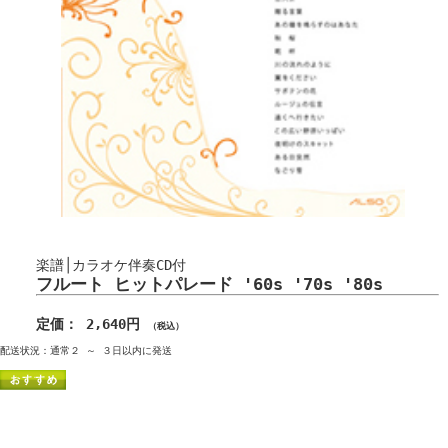
楽譜│カラオケ伴奏CD付
フルート ヒットパレード '60s '70s '80s
定価： 2,640円
（税込）
配送状況：通常２ ～ ３日以内に発送