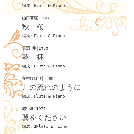
編成：Flute & Piano
山口百恵
│ 1977
秋 桜
編成：Flute & Piano
長渕 剛
│1980
乾 杯
編成：Flute & Piano
美空ひばり
│1989
川の流れのように
編成：Flute & Piano
赤い鳥
│1971
翼をください
編成：2Flute & Piano