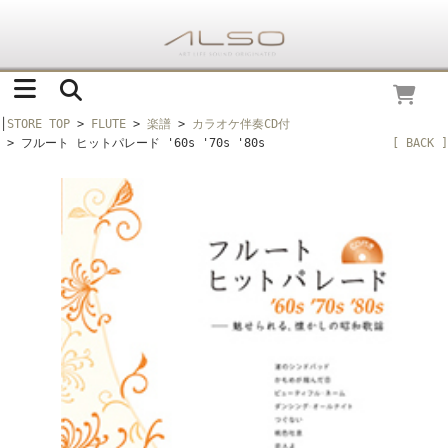
│
STORE TOP
>
FLUTE
>
楽譜
>
カラオケ伴奏CD付
> フルート ヒットパレード '60s '70s '80s
[ BACK ]