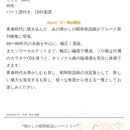
サイズ：A4判
特徴：
パート譜付き、CD付楽譜
About it｜商品解説
青春時代に聴き込んだ、あの懐かしの昭和歌謡曲がフルート新
刊曲集に登場。
60〜80年代の名曲を中心に、幅広く選曲。
またソロ〜カルテットまで、幅広い編成で構成。ソロ曲は付属
のカラオケCDを使うと、オリジナル曲の臨場感を充分に体感で
きます。
青春時代を懐かしむも良し、昭和歌謡曲の決定版として、新し
い魅力を発見するも良し、様々な角度から使える一冊としてお
楽しみください。
"懐かしの昭和歌謡レパートリー”