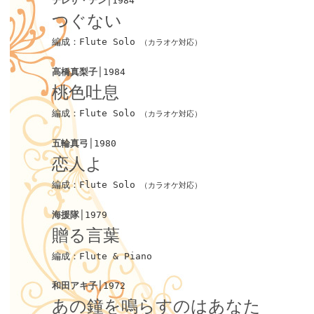
テレサ・テン
│1984
つぐない
編成：Flute Solo
（カラオケ対応）
高橋真梨子
│1984
桃色吐息
編成：Flute Solo
（カラオケ対応）
五輪真弓
│1980
恋人よ
編成：Flute Solo
（カラオケ対応）
海援隊
│1979
贈る言葉
編成：Flute & Piano
和田アキ子
│1972
あの鐘を鳴らすのはあなた