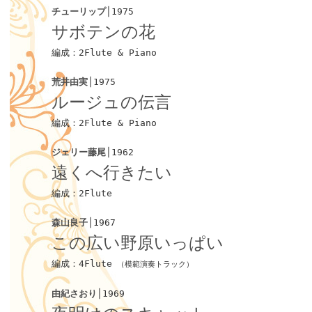
チューリップ
│1975
サボテンの花
編成：2Flute & Piano
荒井由実
│1975
ルージュの伝言
編成：2Flute & Piano
ジェリー藤尾
│1962
遠くへ行きたい
編成：2Flute
森山良子
│1967
この広い野原いっぱい
編成：4Flute
（模範演奏トラック）
由紀さおり
│1969