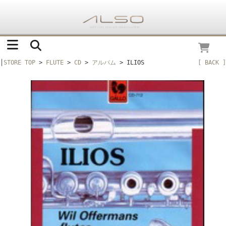
│
STORE TOP
>
FLUTE
>
CD
>
アルバム
> ILIOS
[ BACK ]